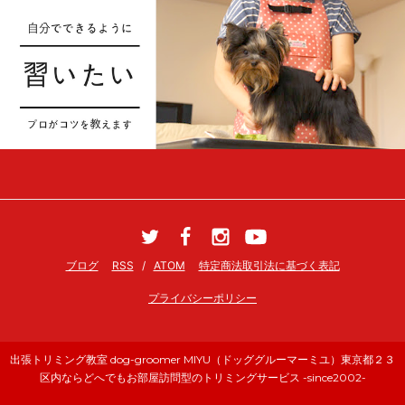
ブログ
RSS
/
ATOM
特定商法取引法に基づく表記
プライバシーポリシー
出張トリミング教室 dog-groomer MIYU（ドッググルーマーミユ）東京都２３
区内ならどへでもお部屋訪問型のトリミングサービス -since2002-